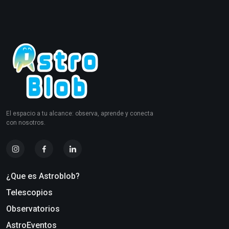
El espacio a tu alcance: observa, aprende y conecta
con nosotros.
¿Que es Astroblob?
Telescopios
Observatorios
AstroEventos